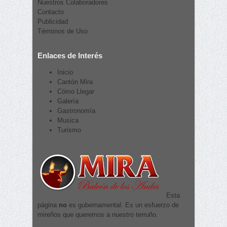
Nuestros Colaboradores
Contacto
Publicidad
Términos de Uso
Enlaces de Interés
Inicio
Cantón Mira
Cómo Llegar
Galería
Gastronomía
Musica
Turismo
Esta
página
no
es gubernamental. Es un esfuerzo de
mireños que queremos a nuestro terruño.