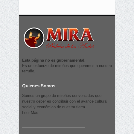
Esta página no es gubernamental.
Es un esfuerzo de mireños que queremos a nuestro
terruño.
Quienes Somos
Somos un grupo de mireños convencidos que
nuestro deber es contribuir con el avance cultural,
social y económico de nuestra tierra.
Leer Más