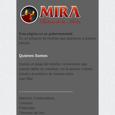
Esta página no es gubernamental.
Es un esfuerzo de mireños que queremos a nuestro
terruño.
Quienes Somos
Somos un grupo de mireños convencidos que
nuestro deber es contribuir con el avance cultural,
social y económico de nuestra tierra.
Leer Más
Nuestros Colaboradores
Contacto
Publicidad
Términos de Uso