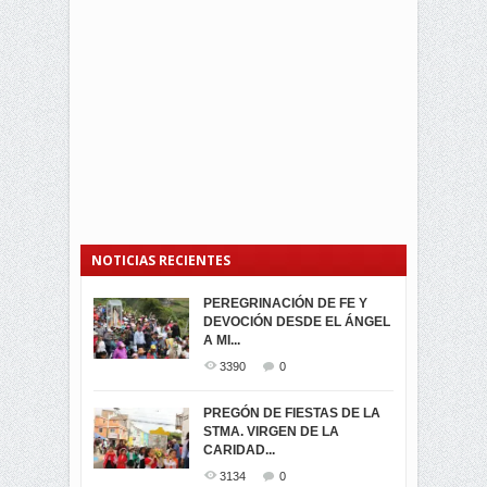
NOTICIAS RECIENTES
PEREGRINACIÓN DE FE Y
PROCESIÓN DE LA VIRGEN
SEGUNDA VUELTA
DEVOCIÓN DESDE EL ÁNGEL
DE LA CARIDAD 2024
ELECCIONES
A MI...
PRESIDENCIALES 2023 EN
3061
0
M...
3390
0
3420
0
LA NAVIDAD ILUMINA A MIRA
PREGÓN DE FIESTAS DE LA
-ENCENDIDO DEL ARBOL DE
STMA. VIRGEN DE LA
ELECCION CRUCIAL:
...
CARIDAD...
SEGUNDA VUELTA
3518
0
PRESIDENCIAL EL 1...
3134
0