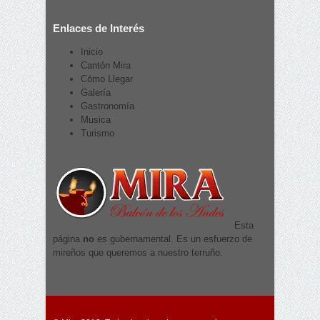
Enlaces de Interés
Inicio
Cantón Mira
Cómo Llegar
Galería
Gastronomía
Musica
Turismo
Esta
página
no
es gubernamental. Es un esfuerzo de
mireños que queremos a nuestro terruño.