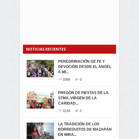
NOTICIAS RECIENTES
PEREGRINACIÓN DE FE Y
PROCESIÓN DE LA VIRGEN
SEGUNDA VUELTA
DEVOCIÓN DESDE EL ÁNGEL
DE LA CARIDAD 2024
ELECCIONES
A MI...
PRESIDENCIALES 2023 EN
3059
0
M...
3388
0
3420
0
LA NAVIDAD ILUMINA A MIRA
PREGÓN DE FIESTAS DE LA
-ENCENDIDO DEL ARBOL DE
STMA. VIRGEN DE LA
ELECCION CRUCIAL:
...
CARIDAD...
SEGUNDA VUELTA
3517
0
PRESIDENCIAL EL 1...
3134
0
3472
0
DÍA DE LOS DIFUNTOS EN
LA TRADICIÓN DE LOS
MIRA
BORREGUITOS DE MAZAPÁN
VIRTUALES ASAMBLEISTAS
3439
0
EN MIRA...
POR LA PROVINCIA DEL