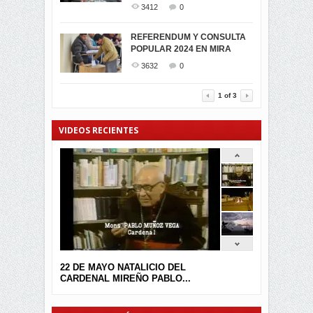
CARCHI...
3412
0
SIMPATIZANTES DE ADN -
2044
0
MIRA CELEBRAN EL
REFERENDUM Y CONSULTA
TRIUNFO DE...
POPULAR 2024 EN MIRA
MIRA.EC FUE
2392
0
GALARDONADA
3632
0
3453
0
1
of
3
VIDEOS RECIENTES
22 DE MAYO NATALICIO DEL
CARDENAL MIREÑO PABLO...