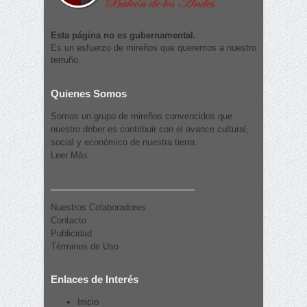
Esta página no es gubernamental.
Es un esfuerzo de mireños que queremos a nuestro
terruño.
Quienes Somos
Somos un grupo de mireños convencidos que
nuestro deber es contribuir con el avance cultural,
social y económico de nuestra tierra.
Leer Más
Nuestros Colaboradores
Contacto
Publicidad
Términos de Uso
Enlaces de Interés
Inicio