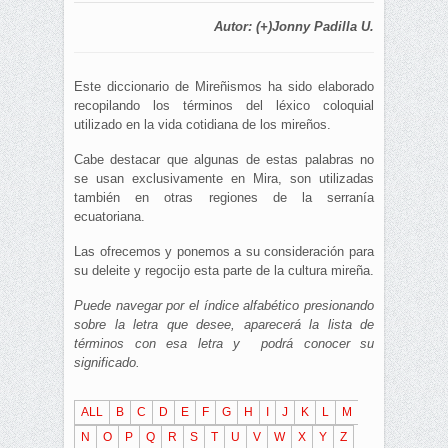
Autor: (+)Jonny Padilla U.
Este diccionario de Mireñismos ha sido elaborado
recopilando los términos del léxico coloquial
utilizado en la vida cotidiana de los mireños.
Cabe destacar que algunas de estas palabras no
se usan exclusivamente en Mira, son utilizadas
también en otras regiones de la serranía
ecuatoriana.
Las ofrecemos y ponemos a su consideración para
su deleite y regocijo esta parte de la cultura mireña.
Puede navegar por el índice alfabético presionando
sobre la letra que desee, aparecerá la lista de
términos con esa letra y podrá conocer su
significado.
ALL
B
C
D
E
F
G
H
I
J
K
L
M
N
O
P
Q
R
S
T
U
V
W
X
Y
Z