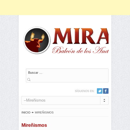
Buscar
SÍGUENOS EN:
--Mireñismos
INICIO
MIREÑISMOS
Mireñismos