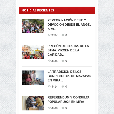
NOTICIAS RECIENTES
PEREGRINACIÓN DE FE Y
PROCESIÓN DE LA VIRGEN
SEGUNDA VUELTA
DEVOCIÓN DESDE EL ÁNGEL
DE LA CARIDAD 2024
ELECCIONES
A MI...
PRESIDENCIALES 2023 EN
3062
0
M...
3397
0
3423
0
LA NAVIDAD ILUMINA A MIRA
PREGÓN DE FIESTAS DE LA
-ENCENDIDO DEL ARBOL DE
STMA. VIRGEN DE LA
ELECCION CRUCIAL:
...
CARIDAD...
SEGUNDA VUELTA
3519
0
PRESIDENCIAL EL 1...
3135
0
3475
0
DÍA DE LOS DIFUNTOS EN
LA TRADICIÓN DE LOS
MIRA
BORREGUITOS DE MAZAPÁN
VIRTUALES ASAMBLEISTAS
3441
0
EN MIRA...
POR LA PROVINCIA DEL
CARCHI...
3414
0
SIMPATIZANTES DE ADN -
2046
0
MIRA CELEBRAN EL
REFERENDUM Y CONSULTA
TRIUNFO DE...
POPULAR 2024 EN MIRA
MIRA.EC FUE
2397
0
GALARDONADA
3638
0
3457
0