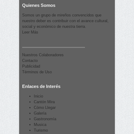
Quienes Somos
Somos un grupo de mireños convencidos que
nuestro deber es contribuir con el avance cultural,
social y económico de nuestra tierra.
Leer Más
Nuestros Colaboradores
Contacto
Publicidad
Términos de Uso
Enlaces de Interés
Inicio
Cantón Mira
Cómo Llegar
Galería
Gastronomía
Musica
Turismo