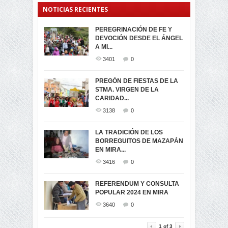
NOTICIAS RECIENTES
PEREGRINACIÓN DE FE Y
PROCESIÓN DE LA VIRGEN
SEGUNDA VUELTA
DEVOCIÓN DESDE EL ÁNGEL
DE LA CARIDAD 2024
ELECCIONES
A MI...
PRESIDENCIALES 2023 EN
3063
0
M...
3401
0
3423
0
LA NAVIDAD ILUMINA A MIRA
PREGÓN DE FIESTAS DE LA
-ENCENDIDO DEL ARBOL DE
STMA. VIRGEN DE LA
ELECCION CRUCIAL:
...
CARIDAD...
SEGUNDA VUELTA
3520
0
PRESIDENCIAL EL 1...
3138
0
3475
0
DÍA DE LOS DIFUNTOS EN
LA TRADICIÓN DE LOS
MIRA
BORREGUITOS DE MAZAPÁN
VIRTUALES ASAMBLEISTAS
3442
0
EN MIRA...
POR LA PROVINCIA DEL
CARCHI...
3416
0
SIMPATIZANTES DE ADN -
2048
0
MIRA CELEBRAN EL
REFERENDUM Y CONSULTA
TRIUNFO DE...
POPULAR 2024 EN MIRA
MIRA.EC FUE
2402
0
GALARDONADA
3640
0
3464
0
1
of
3