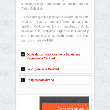
suplicando algo, o demostrando humildad ante el
Padre Celestial.
Es evidente que los jesuitas se asentaron en esta
zona en 1680; y, que el párroco de Mira de
apellido Valdospinos fue el mentalizador de la
devoción a la Santísima Virgen de la Caridad y
sus primeras fiestas ya están citadas por este
párroco a partir de 1698.
Otros datos históricos de la Santísima
Virgen de la Caridad
La Virgen de la Caridad
Religiosidad Mireña