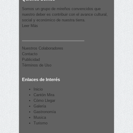
Somos un grupo de mireños convencidos que
nuestro deber es contribuir con el avance cultural,
social y económico de nuestra tierra.
Leer Más
Nuestros Colaboradores
Contacto
Publicidad
Términos de Uso
Enlaces de Interés
Inicio
Cantón Mira
Cómo Llegar
Galería
Gastronomía
Musica
Turismo