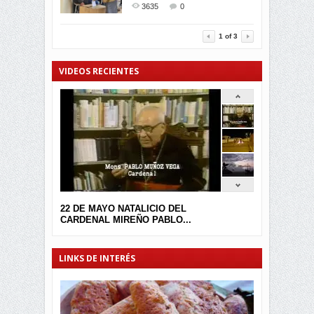
GALARDONADA
3635
0
3454
0
1
of
3
VIDEOS RECIENTES
22 DE MAYO NATALICIO DEL
CARDENAL MIREÑO PABLO...
LINKS DE INTERÉS