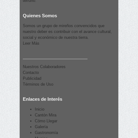
terruño.
Quienes Somos
Somos un grupo de mireños convencidos que
nuestro deber es contribuir con el avance cultural,
social y económico de nuestra tierra.
Leer Más
Nuestros Colaboradores
Contacto
Publicidad
Términos de Uso
Enlaces de Interés
Inicio
Cantón Mira
Cómo Llegar
Galería
Gastronomía