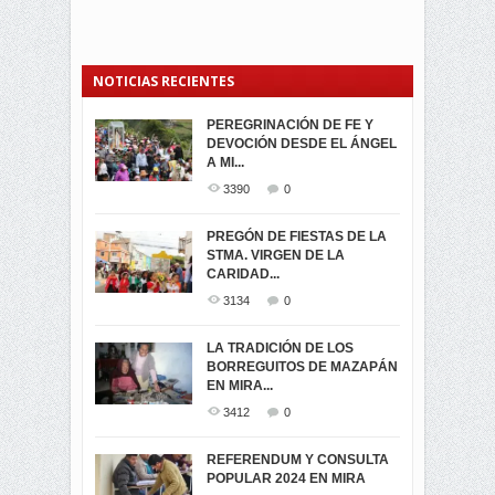
NOTICIAS RECIENTES
PEREGRINACIÓN DE FE Y
PROCESIÓN DE LA VIRGEN
SEGUNDA VUELTA
DEVOCIÓN DESDE EL ÁNGEL
DE LA CARIDAD 2024
ELECCIONES
A MI...
PRESIDENCIALES 2023 EN
3060
0
M...
3390
0
3420
0
LA NAVIDAD ILUMINA A MIRA
PREGÓN DE FIESTAS DE LA
-ENCENDIDO DEL ARBOL DE
STMA. VIRGEN DE LA
ELECCION CRUCIAL:
...
CARIDAD...
SEGUNDA VUELTA
3518
0
PRESIDENCIAL EL 1...
3134
0
3473
0
DÍA DE LOS DIFUNTOS EN
LA TRADICIÓN DE LOS
MIRA
BORREGUITOS DE MAZAPÁN
VIRTUALES ASAMBLEISTAS
3439
0
EN MIRA...
POR LA PROVINCIA DEL
CARCHI...
3412
0
SIMPATIZANTES DE ADN -
2045
0
MIRA CELEBRAN EL
REFERENDUM Y CONSULTA
TRIUNFO DE...
POPULAR 2024 EN MIRA
MIRA.EC FUE
2393
0