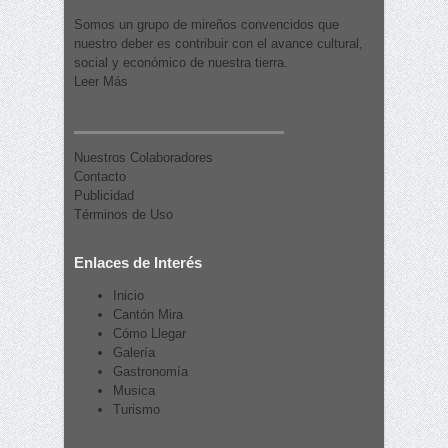
Somos un grupo de mireños convencidos que
nuestro deber es contribuir con el avance cultural,
social y económico de nuestra tierra.
Leer Más
Nuestros Colaboradores
Contacto
Publicidad
Términos de Uso
Enlaces de Interés
Inicio
Cantón Mira
Cómo Llegar
Galería
Gastronomía
Musica
Turismo