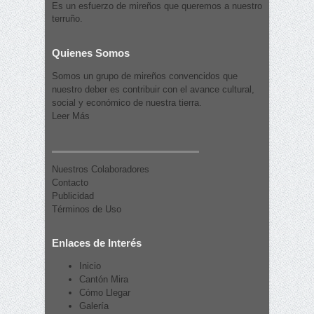
Es un esfuerzo de mireños que queremos a nuestro
terruño.
Quienes Somos
Somos un grupo de mireños convencidos que
nuestro deber es contribuir con el avance cultural,
social y económico de nuestra tierra.
Leer Más
Nuestros Colaboradores
Contacto
Publicidad
Términos de Uso
Enlaces de Interés
Inicio
Cantón Mira
Cómo Llegar
Galería