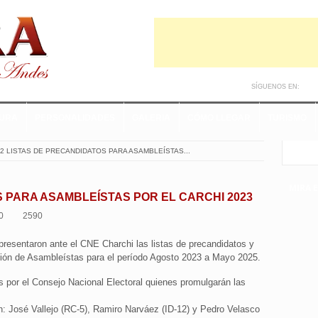
SÍGUENOS EN:
TURA
PERSONALIDADES
GALERIA
CÓMO LLEGAR
TURISMO
2 LISTAS DE PRECANDIDATOS PARA ASAMBLEÍSTAS...
MIRA 
S PARA ASAMBLEÍSTAS POR EL CARCHI 2023
0
2590
presentaron ante el CNE Charchi las listas de precandidatos y
cción de Asambleístas para el período Agosto 2023 a Mayo 2025.
 por el Consejo Nacional Electoral quienes promulgarán las
n: José Vallejo (RC-5), Ramiro Narváez (ID-12) y Pedro Velasco