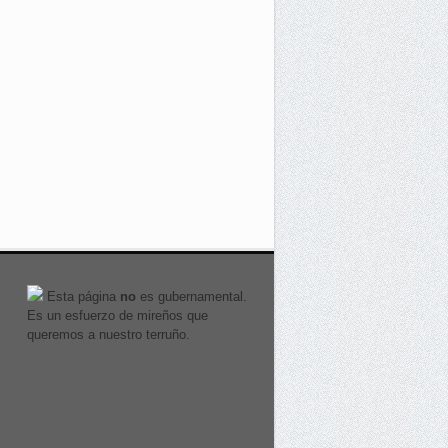
Esta página
no
es gubernamental.
Es un esfuerzo de mireños que
queremos a nuestro terruño.