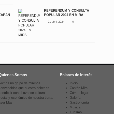
REFERENDUM Y CONSULTA
ZAPÁN
POPULAR 2024 EN MIRA
21 abril, 2024
0
Quienes Somos
Enlaces de Interés
Somos un grupo de mireños
Inicio
convencidos que nuestro deber es
Cantón Mira
contribuir con el avance cultural,
Cómo Llegar
social y económico de nuestra tierra.
Galería
Leer Más
Gastronomía
Musica
Turismo