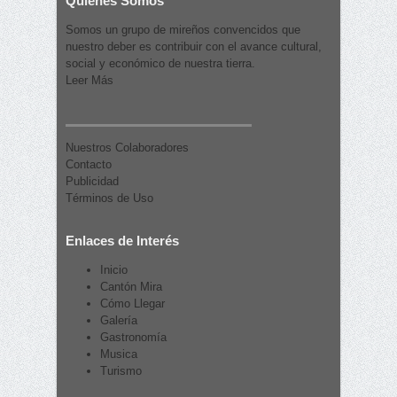
Quienes Somos
Somos un grupo de mireños convencidos que
nuestro deber es contribuir con el avance cultural,
social y económico de nuestra tierra.
Leer Más
Nuestros Colaboradores
Contacto
Publicidad
Términos de Uso
Enlaces de Interés
Inicio
Cantón Mira
Cómo Llegar
Galería
Gastronomía
Musica
Turismo