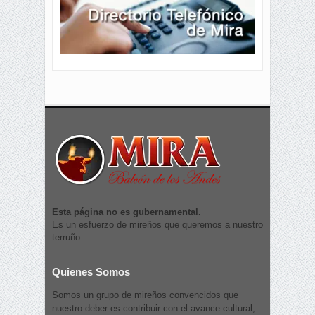
Esta página no es gubernamental.
Es un esfuerzo de mireños que queremos a nuestro
terruño.
Quienes Somos
Somos un grupo de mireños convencidos que
nuestro deber es contribuir con el avance cultural,