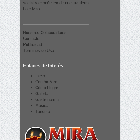
social y económico de nuestra tierra.
Leer Más
Nuestros Colaboradores
Contacto
Publicidad
Términos de Uso
Enlaces de Interés
Inicio
Cantón Mira
Cómo Llegar
Galería
Gastronomía
Musica
Turismo