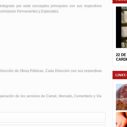
ntegrado por siete concejales principales con sus respectivos
Comisiones Permanentes y Especiales.
22 DE
CARDE
 Dirección de Obras Públicas. Cada Dirección con sus respectivas
LINKS 
peración de los servicios de Camal, Mercado, Cementerio y Vía