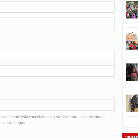
actualmente está concebida bajo niveles jerárquicos sin claras
ltados a lograr.
VIDEO