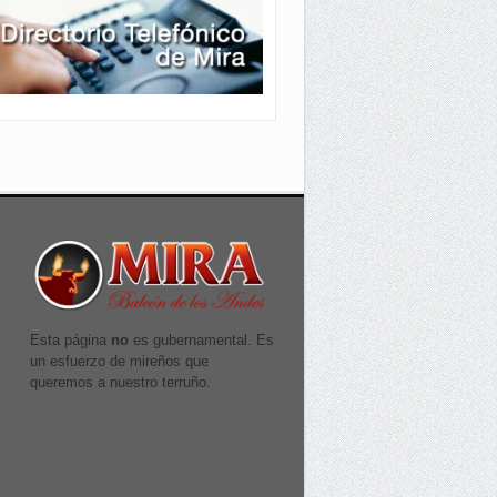
Esta página
no
es gubernamental. Es
un esfuerzo de mireños que
queremos a nuestro terruño.