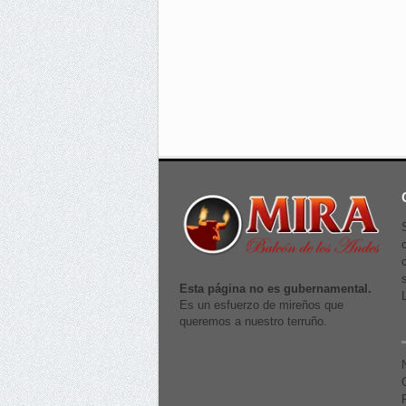
Esta página no es gubernamental.
Es un esfuerzo de mireños que
queremos a nuestro terruño.