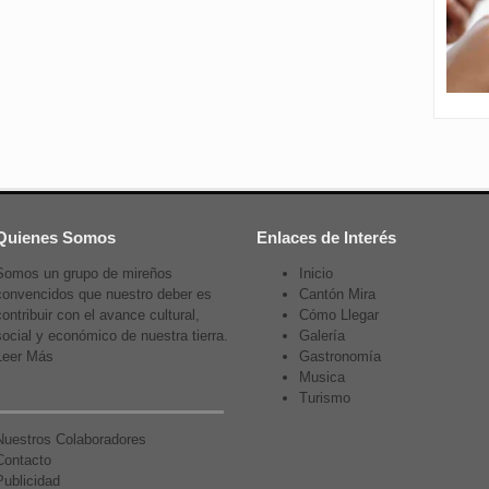
Quienes Somos
Enlaces de Interés
Somos un grupo de mireños
Inicio
convencidos que nuestro deber es
Cantón Mira
contribuir con el avance cultural,
Cómo Llegar
social y económico de nuestra tierra.
Galería
Leer Más
Gastronomía
Musica
Turismo
Nuestros Colaboradores
Contacto
Publicidad