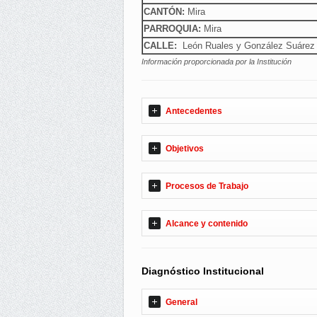
CANTÓN:
Mira
PARROQUIA:
Mira
CALLE:
León Ruales y González Suárez
Información proporcionada por la Institución
Antecedentes
Objetivos
Procesos de Trabajo
Alcance y contenido
Diagnóstico Institucional
General