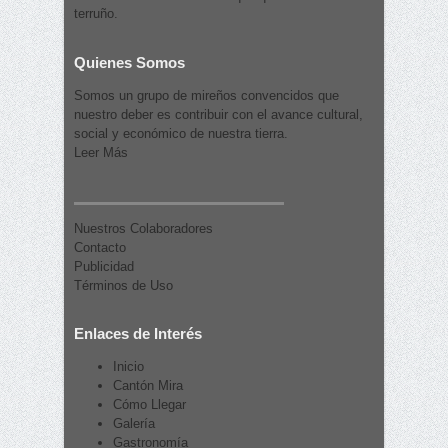
terruño.
Quienes Somos
Somos un grupo de mireños convencidos que
nuestro deber es contribuir con el avance cultural,
social y económico de nuestra tierra.
Leer Más
Nuestros Colaboradores
Contacto
Publicidad
Términos de Uso
Enlaces de Interés
Inicio
Cantón Mira
Cómo Llegar
Galería
Gastronomía