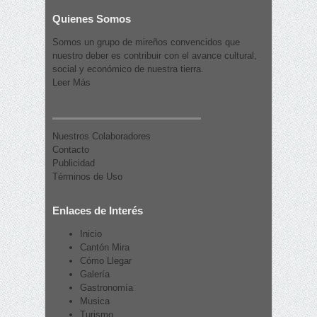
Quienes Somos
Somos un grupo de mireños convencidos que
nuestro deber es contribuir con el avance cultural,
social y económico de nuestra tierra.
Leer Más
Nuestros Colaboradores
Contacto
Publicidad
Términos de Uso
Enlaces de Interés
Inicio
Cantón Mira
Cómo Llegar
Galería
Gastronomía
Musica
Turismo