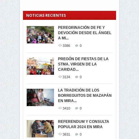
NOTICIAS RECIENTES
PEREGRINACIÓN DE FE Y
PROCESIÓN DE LA VIRGEN
SEGUNDA VUELTA
DEVOCIÓN DESDE EL ÁNGEL
DE LA CARIDAD 2024
ELECCIONES
A MI...
PRESIDENCIALES 2023 EN
3058
0
M...
3386
0
3419
0
LA NAVIDAD ILUMINA A MIRA
PREGÓN DE FIESTAS DE LA
-ENCENDIDO DEL ARBOL DE
STMA. VIRGEN DE LA
ELECCION CRUCIAL:
...
CARIDAD...
SEGUNDA VUELTA
3515
0
PRESIDENCIAL EL 1...
3134
0
3471
0
DÍA DE LOS DIFUNTOS EN
LA TRADICIÓN DE LOS
MIRA
BORREGUITOS DE MAZAPÁN
VIRTUALES ASAMBLEISTAS
3438
0
EN MIRA...
POR LA PROVINCIA DEL
CARCHI...
3410
0
SIMPATIZANTES DE ADN -
2042
0
MIRA CELEBRAN EL
REFERENDUM Y CONSULTA
TRIUNFO DE...
POPULAR 2024 EN MIRA
MIRA.EC FUE
2391
0
GALARDONADA
3631
0