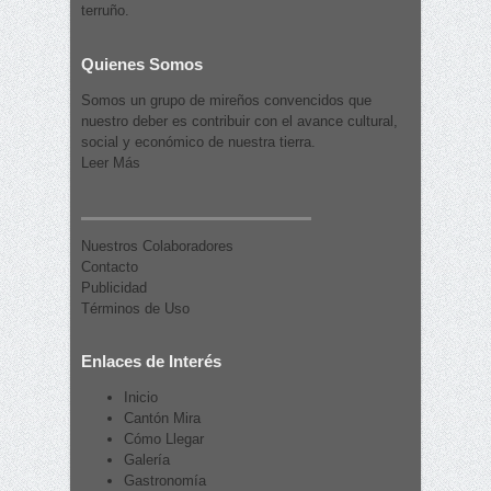
terruño.
Quienes Somos
Somos un grupo de mireños convencidos que
nuestro deber es contribuir con el avance cultural,
social y económico de nuestra tierra.
Leer Más
Nuestros Colaboradores
Contacto
Publicidad
Términos de Uso
Enlaces de Interés
Inicio
Cantón Mira
Cómo Llegar
Galería
Gastronomía