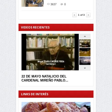
2396
0
GALARDONADA
3637
0
3457
0
1
of
3
VIDEOS RECIENTES
22 DE MAYO NATALICIO DEL
CARDENAL MIREÑO PABLO...
LINKS DE INTERÉS