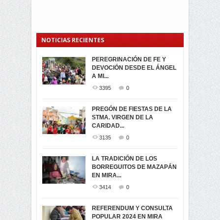
NOTICIAS RECIENTES
PEREGRINACIÓN DE FE Y
PROCESIÓN DE LA VIRGEN
SEGUNDA VUELTA
DEVOCIÓN DESDE EL ÁNGEL
DE LA CARIDAD 2024
ELECCIONES
A MI...
PRESIDENCIALES 2023 EN
3062
0
M...
3395
0
3423
0
LA NAVIDAD ILUMINA A MIRA
PREGÓN DE FIESTAS DE LA
-ENCENDIDO DEL ARBOL DE
STMA. VIRGEN DE LA
ELECCION CRUCIAL:
...
CARIDAD...
SEGUNDA VUELTA
3518
0
PRESIDENCIAL EL 1...
3135
0
3475
0
DÍA DE LOS DIFUNTOS EN
LA TRADICIÓN DE LOS
MIRA
BORREGUITOS DE MAZAPÁN
VIRTUALES ASAMBLEISTAS
3441
0
EN MIRA...
POR LA PROVINCIA DEL
CARCHI...
3414
0
SIMPATIZANTES DE ADN -
2045
0
MIRA CELEBRAN EL
REFERENDUM Y CONSULTA
TRIUNFO DE...
POPULAR 2024 EN MIRA
MIRA.EC FUE