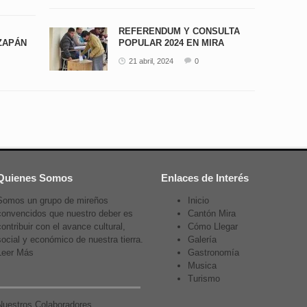
REFERENDUM Y CONSULTA
ZAPÁN
POPULAR 2024 EN MIRA
21 abril, 2024
0
Quienes Somos
Enlaces de Interés
Somos un grupo de mireños
Inicio
convencidos que nuestro deber es
Cantón Mira
contribuir con el avance cultural,
Cómo Llegar
social y económico de nuestra tierra.
Galería
Leer Más
Gastronomía
Musica
Turismo
Nuestros Colaboradores