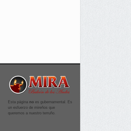
Esta página
no
es gubernamental. Es
un esfuerzo de mireños que
queremos a nuestro terruño.