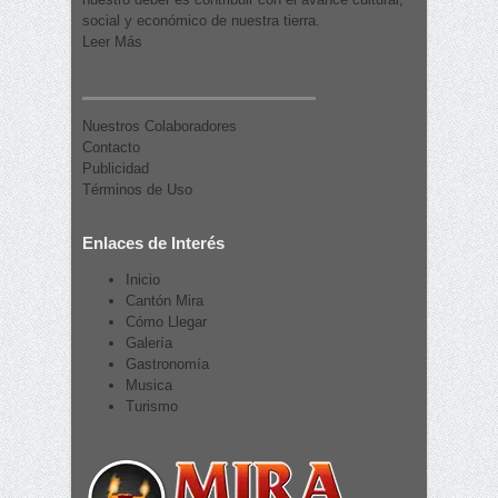
social y económico de nuestra tierra.
Leer Más
Nuestros Colaboradores
Contacto
Publicidad
Términos de Uso
Enlaces de Interés
Inicio
Cantón Mira
Cómo Llegar
Galería
Gastronomía
Musica
Turismo