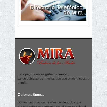
Esta página no es gubernamental.
Es un esfuerzo de mireños que queremos a nuestro
terruño.
Quienes Somos
Somos un grupo de mireños convencidos que
nuestro deber es contribuir con el avance cultural,