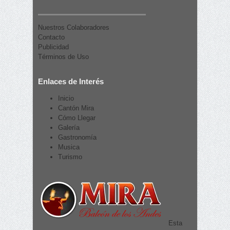
Nuestros Colaboradores
Contacto
Publicidad
Términos de Uso
Enlaces de Interés
Inicio
Cantón Mira
Cómo Llegar
Galería
Gastronomía
Musica
Turismo
Esta