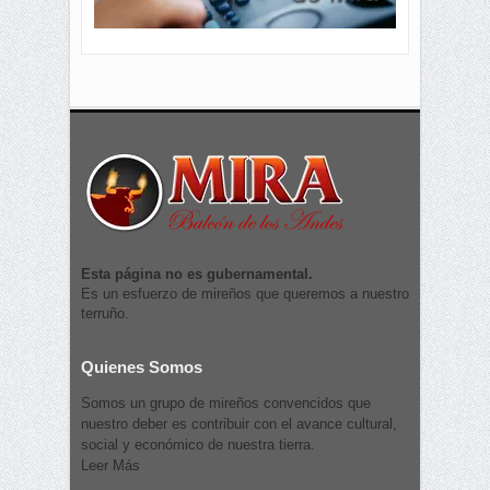
Esta página no es gubernamental.
Es un esfuerzo de mireños que queremos a nuestro
terruño.
Quienes Somos
Somos un grupo de mireños convencidos que
nuestro deber es contribuir con el avance cultural,
social y económico de nuestra tierra.
Leer Más