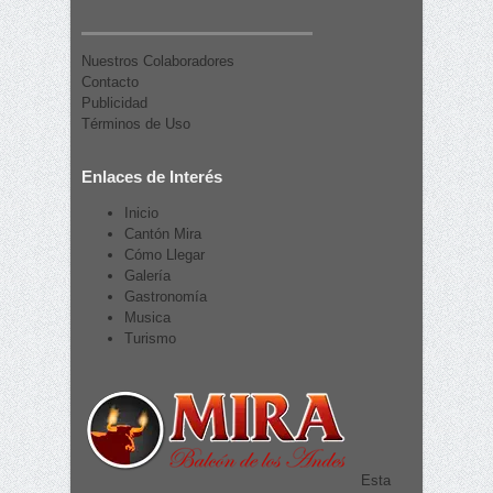
Nuestros Colaboradores
Contacto
Publicidad
Términos de Uso
Enlaces de Interés
Inicio
Cantón Mira
Cómo Llegar
Galería
Gastronomía
Musica
Turismo
Esta