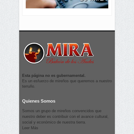
Esta página no es gubernamental.
Es un esfuerzo de mireños que queremos a nuestro
terruño.
Quienes Somos
Somos un grupo de mireños convencidos que
nuestro deber es contribuir con el avance cultural,
social y económico de nuestra tierra.
Leer Más