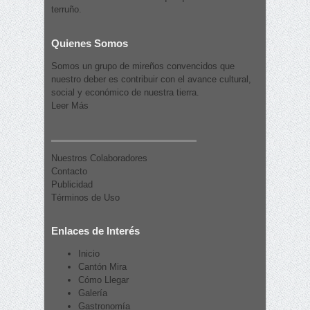
terruño.
Quienes Somos
Somos un grupo de mireños convencidos que
nuestro deber es contribuir con el avance cultural,
social y económico de nuestra tierra.
Leer Más
Nuestros Colaboradores
Contacto
Publicidad
Términos de Uso
Enlaces de Interés
Inicio
Cantón Mira
Cómo Llegar
Galería
Gastronomía