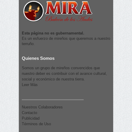
Esta página no es gubernamental.
Es un esfuerzo de mireños que queremos a nuestro
terruño.
Quienes Somos
Somos un grupo de mireños convencidos que
nuestro deber es contribuir con el avance cultural,
social y económico de nuestra tierra.
Leer Más
Nuestros Colaboradores
Contacto
Publicidad
Términos de Uso