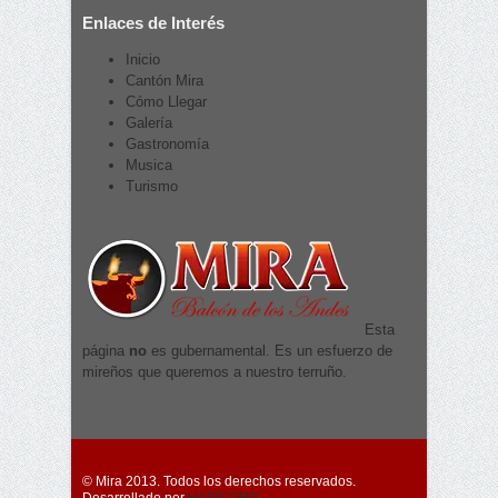
Enlaces de Interés
Inicio
Cantón Mira
Cómo Llegar
Galería
Gastronomía
Musica
Turismo
Esta
página
no
es gubernamental. Es un esfuerzo de
mireños que queremos a nuestro terruño.
© Mira 2013. Todos los derechos reservados.
Desarrollado por
HAPICORP.