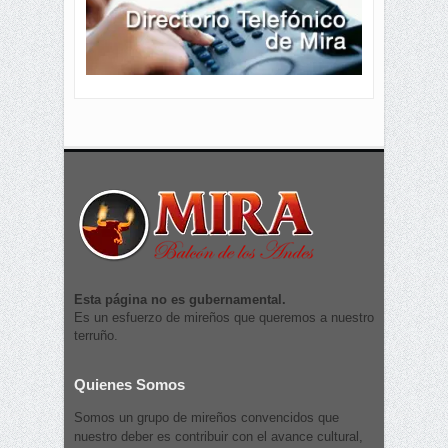
Esta página no es gubernamental.
Es un esfuerzo de mireños que queremos a nuestro
terruño.
Quienes Somos
Somos un grupo de mireños convencidos que
nuestro deber es contribuir con el avance cultural,