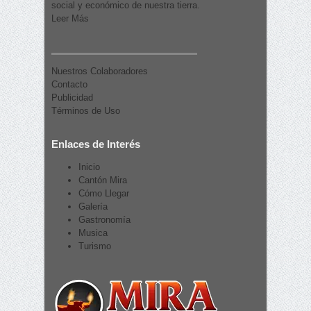
social y económico de nuestra tierra.
Leer Más
Nuestros Colaboradores
Contacto
Publicidad
Términos de Uso
Enlaces de Interés
Inicio
Cantón Mira
Cómo Llegar
Galería
Gastronomía
Musica
Turismo