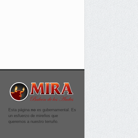
Esta página
no
es gubernamental. Es
un esfuerzo de mireños que
queremos a nuestro terruño.