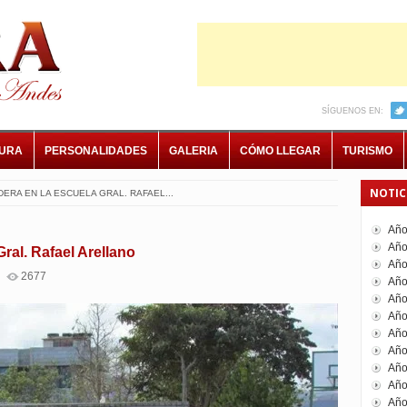
SÍGUENOS EN:
TURA
PERSONALIDADES
GALERIA
CÓMO LLEGAR
TURISMO
NOTIC
DERA EN LA ESCUELA GRAL. RAFAEL...
Año
Año
ral. Rafael Arellano
Año
2677
Año
Año
Año
Año
Año
Año
Año
Año