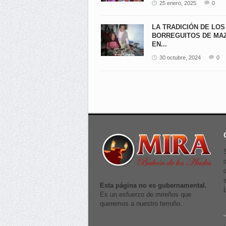
25 enero, 2025
0
LA TRADICIÓN DE LOS
BORREGUITOS DE MA
EN...
30 octubre, 2024
0
Esta página no es gubernamental.
Es un esfuerzo de mireños que
queremos a nuestro terruño.