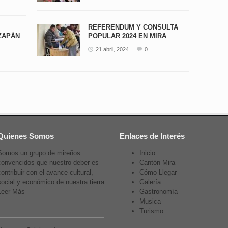
REFERENDUM Y CONSULTA
ZAPÁN
POPULAR 2024 EN MIRA
21 abril, 2024
0
Quienes Somos
Enlaces de Interés
Somos un grupo de mireños
Inicio
convencidos que nuestro deber es
Cantón Mira
contribuir con el avance cultural,
Cómo Llegar
social y económico de nuestra tierra.
Galería
Leer Más
Gastronomía
Musica
Turismo