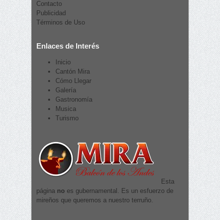
Contacto
Publicidad
Términos de Uso
Enlaces de Interés
Inicio
Cantón Mira
Cómo Llegar
Galería
Gastronomía
Musica
Turismo
Esta
página
no
es gubernamental. Es un esfuerzo de
mireños que queremos a nuestro terruño.