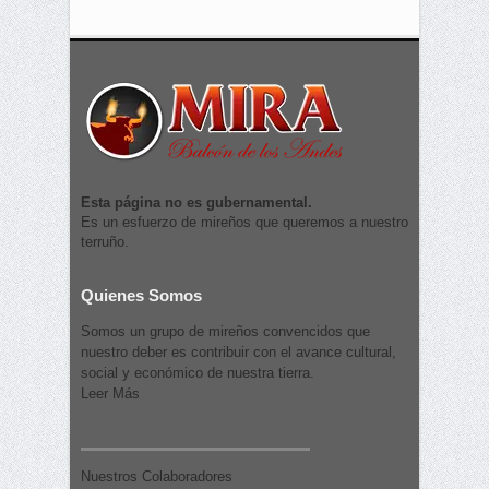
Esta página no es gubernamental.
Es un esfuerzo de mireños que queremos a nuestro
terruño.
Quienes Somos
Somos un grupo de mireños convencidos que
nuestro deber es contribuir con el avance cultural,
social y económico de nuestra tierra.
Leer Más
Nuestros Colaboradores