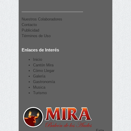
Nuestros Colaboradores
Contacto
Publicidad
Términos de Uso
Enlaces de Interés
Inicio
Cantón Mira
Cómo Llegar
Galería
Gastronomía
Musica
Turismo
Esta