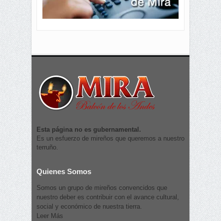
Esta página no es gubernamental.
Es un esfuerzo de mireños que queremos a nuestro
terruño.
Quienes Somos
Somos un grupo de mireños convencidos que
nuestro deber es contribuir con el avance cultural,
social y económico de nuestra tierra.
Leer Más