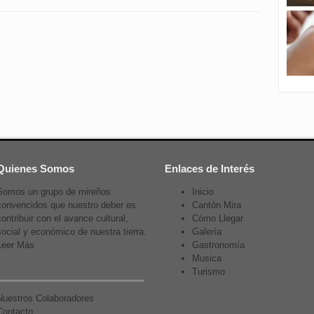
Quienes Somos
Enlaces de Interés
Somos un grupo de mireños
Inicio
convencidos que nuestro deber es
Cantón Mira
contribuir con el avance cultural,
Cómo Llegar
social y económico de nuestra tierra.
Galería
Leer Más
Gastronomía
Musica
Turismo
Nuestros Colaboradores
Contacto