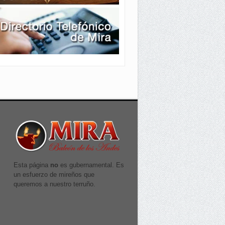
Esta página
no
es gubernamental. Es
un esfuerzo de mireños que
queremos a nuestro terruño.