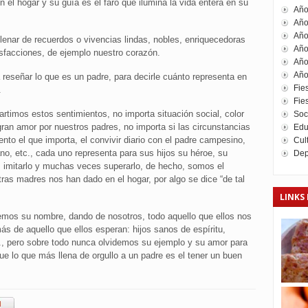
 el hogar y su guía es el faro que ilumina la vida entera en su
Año
Año
Año
llenar de recuerdos o vivencias lindas, nobles, enriquecedoras
Año
tisfacciones, de ejemplo nuestro corazón.
Año
Año
 reseñar lo que es un padre, para decirle cuánto representa en
Fie
.
Fies
timos estos sentimientos, no importa situación social, color
Soc
 gran amor por nuestros padres, no importa si las circunstancias
Edu
to el que importa, el convivir diario con el padre campesino,
Cul
sano, etc., cada uno representa para sus hijos su héroe, su
Dep
, imitarlo y muchas veces superarlo, de hecho, somos el
tras madres nos han dado en el hogar, por algo se dice “de tal
LINKS 
remos su nombre, dando de nosotros, todo aquello que ellos nos
s de aquello que ellos esperan: hijos sanos de espíritu,
c., pero sobre todo nunca olvidemos su ejemplo y su amor para
e lo que más llena de orgullo a un padre es el tener un buen