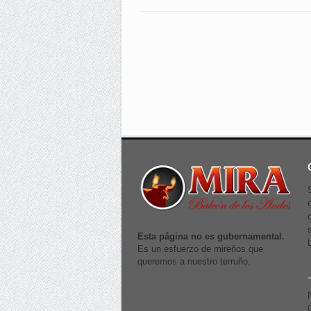
Esta página no es gubernamental.
Es un esfuerzo de mireños que
queremos a nuestro terruño.