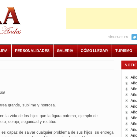
SÍGUENOS EN:
TURA
PERSONALIDADES
GALERIA
CÓMO LLEGAR
TURISMO
NOTIC
E
Año
Año
Año
666
Año
Año
tarea grande, sublime y honrosa.
Año
Año
 la vida de los hijos que la figura paterna, ejemplo de
Año
peto, coraje, seguridad y rectitud.
Año
Año
es capaz de salvar cualquier problema de sus hijos, su entrega
Año