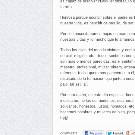
es capaz de resolver cualquier obstáculo en
familia.
Honrosa porque escribir sobre el padre es 
nuestra vida, es henchir de orgullo, de sa
Por ello necesitaríamos hojas enteras para
nuestras vidas y lo mucho que lo amamos
Todos los hijos del mundo vivimos y compar
de piel, religión, etc., todos sentimos ese
son más o menos parecidas, es el sentimien
maestro, profesional, militar, obrero, arte
referente, todos queremos parecernos a él
resultado de la formación que junto a nues
palo, tal astilla”.
Por esta razón, en este día especial, hon
inculcaron, no los defraudemos, seamos má
solidarios, honestos, justos, honrados, et
hacernos hombres y mujeres de bien, porqu
hij@.
COMPARTIR