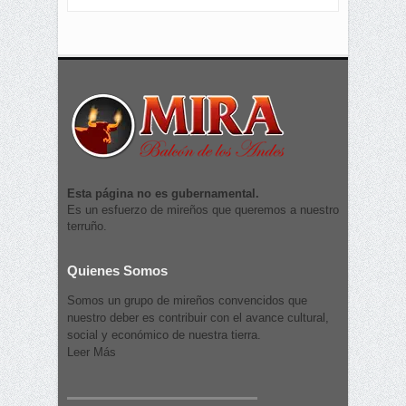
Esta página no es gubernamental.
Es un esfuerzo de mireños que queremos a nuestro
terruño.
Quienes Somos
Somos un grupo de mireños convencidos que
nuestro deber es contribuir con el avance cultural,
social y económico de nuestra tierra.
Leer Más