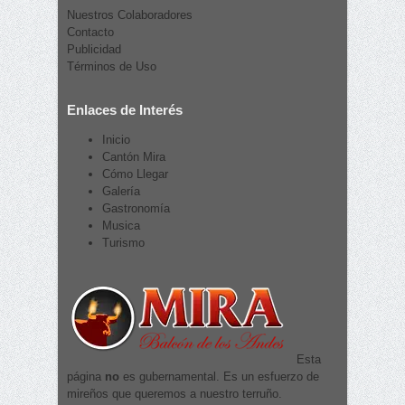
Nuestros Colaboradores
Contacto
Publicidad
Términos de Uso
Enlaces de Interés
Inicio
Cantón Mira
Cómo Llegar
Galería
Gastronomía
Musica
Turismo
Esta
página
no
es gubernamental. Es un esfuerzo de
mireños que queremos a nuestro terruño.