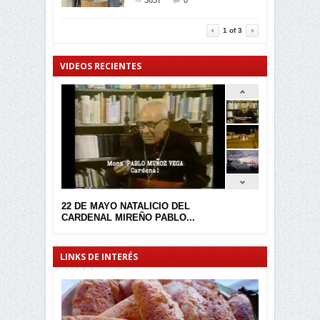
3637
0
3457
0
1
of
3
VIDEOS RECIENTES
22 DE MAYO NATALICIO DEL
CARDENAL MIREÑO PABLO...
LINKS DE INTERÉS