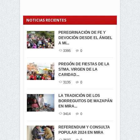
NOTICIAS RECIENTES
PEREGRINACIÓN DE FE Y
PROCESIÓN DE LA VIRGEN
SEGUNDA VUELTA
DEVOCIÓN DESDE EL ÁNGEL
DE LA CARIDAD 2024
ELECCIONES
A MI...
PRESIDENCIALES 2023 EN
3062
0
M...
3395
0
3423
0
LA NAVIDAD ILUMINA A MIRA
PREGÓN DE FIESTAS DE LA
-ENCENDIDO DEL ARBOL DE
STMA. VIRGEN DE LA
ELECCION CRUCIAL:
...
CARIDAD...
SEGUNDA VUELTA
3518
0
PRESIDENCIAL EL 1...
3135
0
3475
0
DÍA DE LOS DIFUNTOS EN
LA TRADICIÓN DE LOS
MIRA
BORREGUITOS DE MAZAPÁN
VIRTUALES ASAMBLEISTAS
3441
0
EN MIRA...
POR LA PROVINCIA DEL
CARCHI...
3414
0
SIMPATIZANTES DE ADN -
2045
0
MIRA CELEBRAN EL
REFERENDUM Y CONSULTA
TRIUNFO DE...
POPULAR 2024 EN MIRA
MIRA.EC FUE
2396
0
GALARDONADA