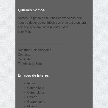
Quienes Somos
Somos un grupo de mireños convencidos que
nuestro deber es contribuir con el avance cultural,
social y económico de nuestra tierra.
Leer Más
Nuestros Colaboradores
Contacto
Publicidad
Términos de Uso
Enlaces de Interés
Inicio
Cantón Mira
Cómo Llegar
Galería
Gastronomía
Musica