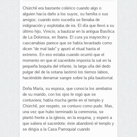
Chúrchil era bastante colérico cuando algo o
alguien hacía daño a los suyos, su familia o sus
amigos; cuando esto sucedía se llenaba de
indignación y explotaba de ira. El día que llevó a su
último hijo, Vinicio, a bautizar en la antigua Basílica
de La Dolorosa, en Ibarra. El cura ya mayorcito y
cascarrabias parece que se había levantado como
dicen “de mal lado” y apuró el ritual hasta el
extremo. En eso estaba cuando ocurrió que el
momento en que el sacerdote imponía la sal en la
pequeña boquita del infante, la larga uña del dedo
pulgar del de la sotana lastimó los tiernos labios,
haciéndole derramar sangre sobre la pila bautismal.
Doña María, su esposa, que conocía los arrebatos
de su marido, con los ojos le rogó que se
contuviera; había mucha gente en el templo y
Chúrchil, por respeto, se contuvo como pudo. Mas,
una vez que hubo terminado la ceremonia, se
plantó frente a la iglesia, en la esquina, y esperó a
que saliera el sacerdote; éste abandonó el templo y
se dirigía a la Casa Parroquial cuando