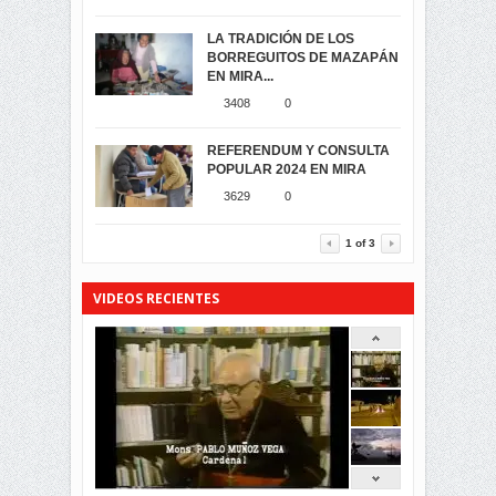
3470
0
DÍA DE LOS DIFUNTOS EN
LA TRADICIÓN DE LOS
MIRA
BORREGUITOS DE MAZAPÁN
VIRTUALES ASAMBLEISTAS
3434
0
EN MIRA...
POR LA PROVINCIA DEL
CARCHI...
3408
0
SIMPATIZANTES DE ADN -
2041
0
MIRA CELEBRAN EL
REFERENDUM Y CONSULTA
TRIUNFO DE...
POPULAR 2024 EN MIRA
MIRA.EC FUE
2385
0
GALARDONADA
3629
0
3451
0
1
of
3
VIDEOS RECIENTES