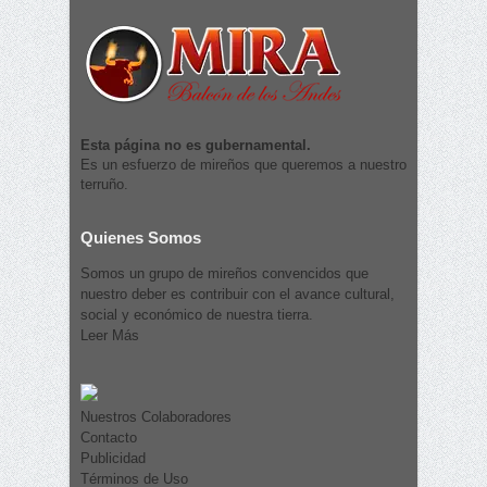
Esta página no es gubernamental.
Es un esfuerzo de mireños que queremos a nuestro
terruño.
Quienes Somos
Somos un grupo de mireños convencidos que
nuestro deber es contribuir con el avance cultural,
social y económico de nuestra tierra.
Leer Más
Nuestros Colaboradores
Contacto
Publicidad
Términos de Uso