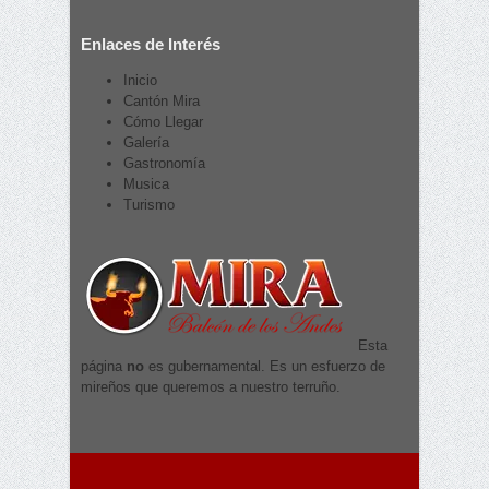
Enlaces de Interés
Inicio
Cantón Mira
Cómo Llegar
Galería
Gastronomía
Musica
Turismo
Esta
página
no
es gubernamental. Es un esfuerzo de
mireños que queremos a nuestro terruño.