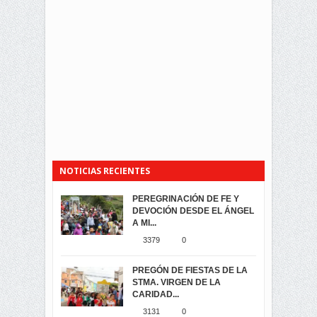
NOTICIAS RECIENTES
PEREGRINACIÓN DE FE Y
PROCESIÓN DE LA VIRGEN
SEGUNDA VUELTA
DEVOCIÓN DESDE EL ÁNGEL
DE LA CARIDAD 2024
ELECCIONES
A MI...
PRESIDENCIALES 2023 EN
3057
0
M...
3379
0
3419
0
LA NAVIDAD ILUMINA A MIRA
PREGÓN DE FIESTAS DE LA
-ENCENDIDO DEL ARBOL DE
STMA. VIRGEN DE LA
ELECCION CRUCIAL:
...
CARIDAD...
SEGUNDA VUELTA
3511
0
PRESIDENCIAL EL 1...
3131
0