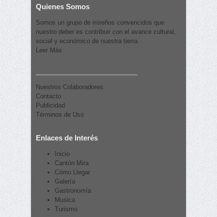
Quienes Somos
Somos un grupo de mireños convencidos que
nuestro deber es contribuir con el avance cultural,
social y económico de nuestra tierra.
Leer Más
Nuestros Colaboradores
Contacto
Publicidad
Términos de Uso
Enlaces de Interés
Inicio
Cantón Mira
Cómo Llegar
Galería
Gastronomía
Musica
Turismo