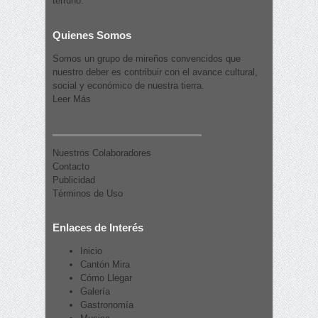
terruño.
Quienes Somos
Somos un grupo de mireños convencidos que
nuestro deber es contribuir con el avance cultural,
social y económico de nuestra tierra.
Leer Más
Nuestros Colaboradores
Contacto
Publicidad
Términos de Uso
Enlaces de Interés
Inicio
Cantón Mira
Cómo Llegar
Galería
Gastronomía