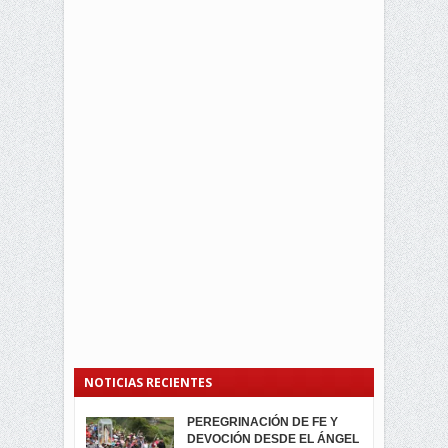
NOTICIAS RECIENTES
PEREGRINACIÓN DE FE Y
PROCESIÓN DE LA VIRGEN
SEGUNDA VUELTA
DEVOCIÓN DESDE EL ÁNGEL
DE LA CARIDAD 2024
ELECCIONES