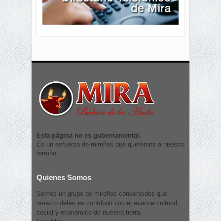
Esta página no es gubernamental.
Es un esfuerzo de mireños que queremos a nuestro
terruño.
Quienes Somos
Somos un grupo de mireños convencidos que
nuestro deber es contribuir con el avance cultural,
social y económico de nuestra tierra.