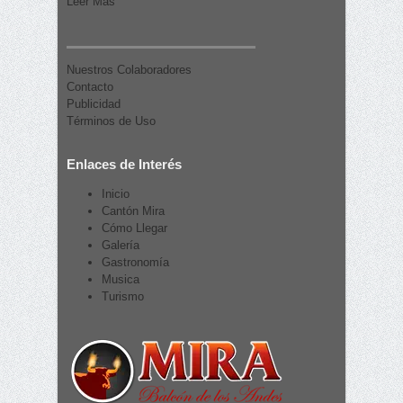
Leer Más
Nuestros Colaboradores
Contacto
Publicidad
Términos de Uso
Enlaces de Interés
Inicio
Cantón Mira
Cómo Llegar
Galería
Gastronomía
Musica
Turismo