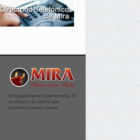
Esta página
no
es gubernamental. Es
un esfuerzo de mireños que
queremos a nuestro terruño.