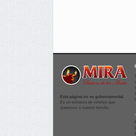
Esta página no es gubernamental.
Es un esfuerzo de mireños que
queremos a nuestro terruño.