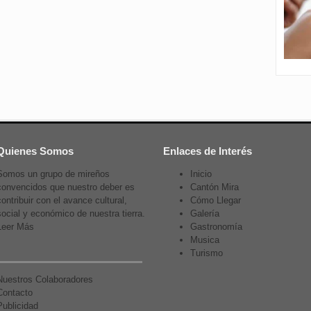
Quienes Somos
Enlaces de Interés
Somos un grupo de mireños
Inicio
convencidos que nuestro deber es
Cantón Mira
contribuir con el avance cultural,
Cómo Llegar
social y económico de nuestra tierra.
Galería
Leer Más
Gastronomía
Musica
Turismo
Nuestros Colaboradores
Contacto
Publicidad