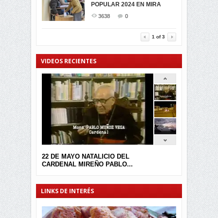
POPULAR 2024 EN MIRA
MIRA.EC FUE
2397
0
GALARDONADA
3638
0
3457
0
1
of
3
VIDEOS RECIENTES
22 DE MAYO NATALICIO DEL
CARDENAL MIREÑO PABLO...
LINKS DE INTERÉS