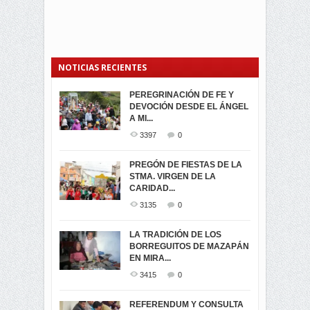
NOTICIAS RECIENTES
PEREGRINACIÓN DE FE Y
PROCESIÓN DE LA VIRGEN
SEGUNDA VUELTA
DEVOCIÓN DESDE EL ÁNGEL
DE LA CARIDAD 2024
ELECCIONES
A MI...
PRESIDENCIALES 2023 EN
3062
0
M...
3397
0
3423
0
LA NAVIDAD ILUMINA A MIRA
PREGÓN DE FIESTAS DE LA
-ENCENDIDO DEL ARBOL DE
STMA. VIRGEN DE LA
ELECCION CRUCIAL:
...
CARIDAD...
SEGUNDA VUELTA
3519
0
PRESIDENCIAL EL 1...
3135
0
3475
0
DÍA DE LOS DIFUNTOS EN
LA TRADICIÓN DE LOS
MIRA
BORREGUITOS DE MAZAPÁN
VIRTUALES ASAMBLEISTAS
3441
0
EN MIRA...
POR LA PROVINCIA DEL
CARCHI...
3415
0
SIMPATIZANTES DE ADN -
2046
0
MIRA CELEBRAN EL
REFERENDUM Y CONSULTA
TRIUNFO DE...