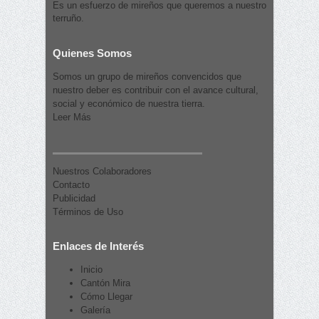
Es un esfuerzo de mireños que queremos a nuestro
terruño.
Quienes Somos
Somos un grupo de mireños convencidos que
nuestro deber es contribuir con el avance cultural,
social y económico de nuestra tierra.
Leer Más
Nuestros Colaboradores
Contacto
Publicidad
Términos de Uso
Enlaces de Interés
Inicio
Cantón Mira
Cómo Llegar
Galería