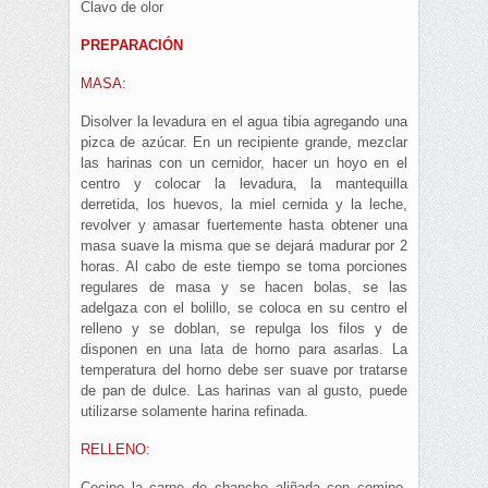
Clavo de olor
PREPARACIÓN
MASA:
Disolver la levadura en el agua tibia agregando una
pizca de azúcar. En un recipiente grande, mezclar
las harinas con un cernidor, hacer un hoyo en el
centro y colocar la levadura, la mantequilla
derretida, los huevos, la miel cernida y la leche,
revolver y amasar fuertemente hasta obtener una
masa suave la misma que se dejará madurar por 2
horas. Al cabo de este tiempo se toma porciones
regulares de masa y se hacen bolas, se las
adelgaza con el bolillo, se coloca en su centro el
relleno y se doblan, se repulga los filos y de
disponen en una lata de horno para asarlas. La
temperatura del horno debe ser suave por tratarse
de pan de dulce. Las harinas van al gusto, puede
utilizarse solamente harina refinada.
RELLENO:
Cocine la carne de chancho aliñada con comino,