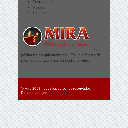
Gastronomía
Musica
Turismo
Esta
página
no
es gubernamental. Es un esfuerzo de
mireños que queremos a nuestro terruño.
© Mira 2013. Todos los derechos reservados.
Desarrollado por
HAPICORP.