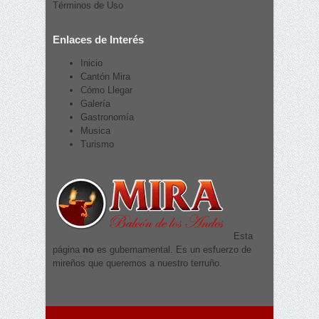
Términos de Uso
Enlaces de Interés
Inicio
Cantón Mira
Cómo Llegar
Galería
Gastronomía
Musica
Turismo
Esta
página
no
es gubernamental. Es un esfuerzo de
mireños que queremos a nuestro terruño.