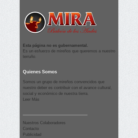
Esta página no es gubernamental.
Es un esfuerzo de mireños que queremos a nuestro
terruño.
Quienes Somos
Somos un grupo de mireños convencidos que
nuestro deber es contribuir con el avance cultural,
social y económico de nuestra tierra.
Leer Más
Nuestros Colaboradores
Contacto
Publicidad