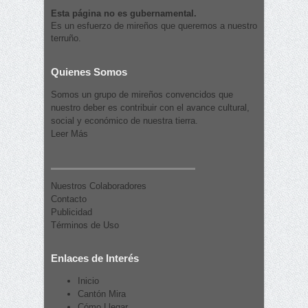
Esta página no es gubernamental.
Es un esfuerzo de mireños que queremos a nuestro
terruño.
Quienes Somos
Somos un grupo de mireños convencidos que
nuestro deber es contribuir con el avance cultural,
social y económico de nuestra tierra.
Leer Más
Nuestros Colaboradores
Contacto
Publicidad
Términos de Uso
Enlaces de Interés
Inicio
Cantón Mira
Cómo Llegar