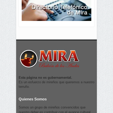
Esta página no es gubernamental.
Es un esfuerzo de mireños que queremos a nuestro
terruño.
Quienes Somos
Somos un grupo de mireños convencidos que
nuestro deber es contribuir con el avance cultural,