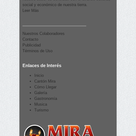
social y económico de nuestra tierra.
Leer Más
Nuestros Colaboradores
Contacto
Publicidad
Términos de Uso
Enlaces de Interés
Inicio
Cantón Mira
Cómo Llegar
Galería
Gastronomía
Musica
Turismo