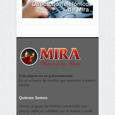
Esta página no es gubernamental.
Es un esfuerzo de mireños que queremos a nuestro
terruño.
Quienes Somos
Somos un grupo de mireños convencidos que
nuestro deber es contribuir con el avance cultural,