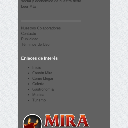
social y económico de nuestra tierra.
Leer Más
Nuestros Colaboradores
Contacto
Publicidad
Términos de Uso
Enlaces de Interés
Inicio
Cantón Mira
Cómo Llegar
Galería
Gastronomía
Musica
Turismo