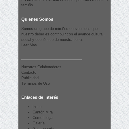
terruño.
Quienes Somos
Somos un grupo de mireños convencidos que
nuestro deber es contribuir con el avance cultural,
social y económico de nuestra tierra.
Leer Más
Nuestros Colaboradores
Contacto
Publicidad
Términos de Uso
Enlaces de Interés
Inicio
Cantón Mira
Cómo Llegar
Galería
Gastronomía