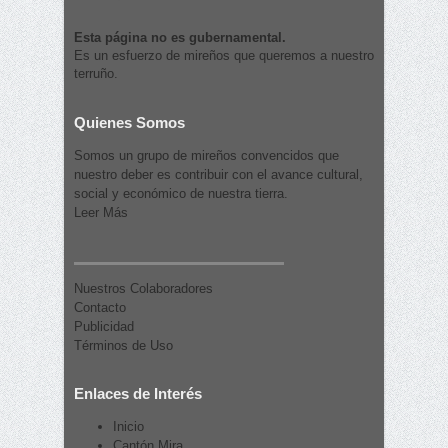
Esta página no es gubernamental.
Es un esfuerzo de mireños que queremos a nuestro
terruño.
Quienes Somos
Somos un grupo de mireños convencidos que
nuestro deber es contribuir con el avance cultural,
social y económico de nuestra tierra.
Leer Más
Nuestros Colaboradores
Contacto
Publicidad
Términos de Uso
Enlaces de Interés
Inicio
Cantón Mira