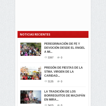
NOTICIAS RECIENTES
PEREGRINACIÓN DE FE Y
PROCESIÓN DE LA VIRGEN
SEGUNDA VUELTA
DEVOCIÓN DESDE EL ÁNGEL
DE LA CARIDAD 2024
ELECCIONES
A MI...
PRESIDENCIALES 2023 EN
3062
0
M...
3397
0
3423
0
LA NAVIDAD ILUMINA A MIRA
PREGÓN DE FIESTAS DE LA
-ENCENDIDO DEL ARBOL DE
STMA. VIRGEN DE LA
ELECCION CRUCIAL:
...
CARIDAD...
SEGUNDA VUELTA
3519
0
PRESIDENCIAL EL 1...
3135
0
3475
0
DÍA DE LOS DIFUNTOS EN
LA TRADICIÓN DE LOS
MIRA
BORREGUITOS DE MAZAPÁN
VIRTUALES ASAMBLEISTAS
3441
0
EN MIRA...
POR LA PROVINCIA DEL
CARCHI...
3415
0