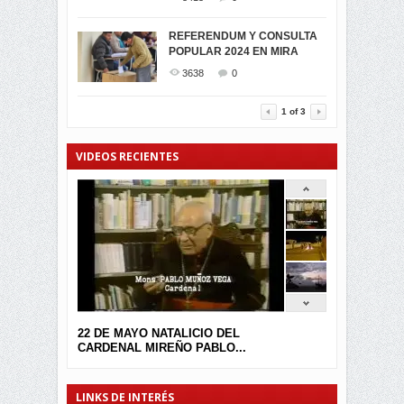
SIMPATIZANTES DE ADN -
2046
0
MIRA CELEBRAN EL
REFERENDUM Y CONSULTA
TRIUNFO DE...
POPULAR 2024 EN MIRA
MIRA.EC FUE
2397
0
GALARDONADA
3638
0
3457
0
1
of
3
VIDEOS RECIENTES
22 DE MAYO NATALICIO DEL
CARDENAL MIREÑO PABLO...
LINKS DE INTERÉS