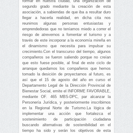
formar en nuestra ciudad, una organización de
segundo grado mediante la creación de esta
asociación, a sabiendas de que iba a resultar duro
llegar a hacerla realidad, en dicha cita nos
reunimos algunas personas entusiastas y
emprendedoras que no teníamos miedo a correr el
riesgo de atrevernos a fomentar el turismo y a
través de este incorporar a la economía mireña en
el dinamismo que necesita para impulsar su
crecimiento.Con el transcurso del tiempo, algunos
compañeros se fueron saliendo porque no creían
que esto fuese posible, al final de este ciclo de
arranque quedamos los compañeros que hemos
tomado la desición de proyectarnos al futuro, es
así que el 15 de agosto del año en curso el
Departamento Legal de la Dirección Provincial de
Bienestar Social, emite el INFORME FAVORABLE,
mediante OF. 465 MBS-DPC, par alcanzar la
Personería Jurídica, y posteriormente inscribirnos
en la Regional Norte de Turismo.La lógica de
implementar una acción que fortalezca el
sostenimiento de participación ciudadana
buscando alternativas de sostenibilidad en el
tiempo ha sido y serán los objetivos de esta