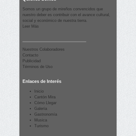
Somos un grupo de mireños convencidos que
nuestro deber es contribuir con el avance cultural,
social y económico de nuestra tierra.
Leer Más
Nuestros Colaboradores
Contacto
Publicidad
Términos de Uso
Enlaces de Interés
Inicio
Cantón Mira
Cómo Llegar
Galería
Gastronomía
Musica
Turismo