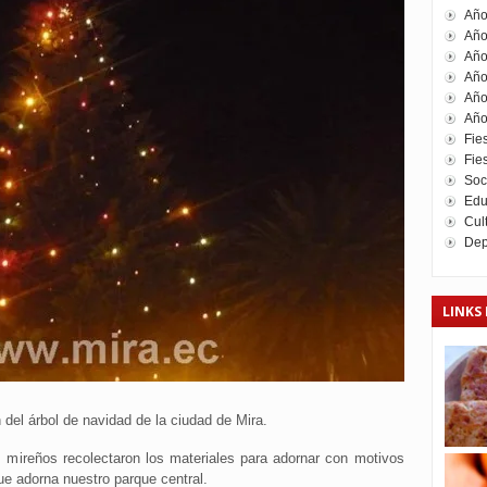
Año
Año
Año
Año
Año
Año
Fie
Fies
Soc
Edu
Cul
Dep
LINKS 
del árbol de navidad de la ciudad de Mira.
s mireños recolectaron los materiales para adornar con motivos
ue adorna nuestro parque central.