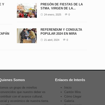
E Y
PREGÓN DE FIESTAS DE LA
STMA. VIRGEN DE LA...
24 enero, 2025
0
REFERENDUM Y CONSULTA
ZAPÁN
POPULAR 2024 EN MIRA
21 abril, 2024
0
Quienes Somos
Enlaces de Interés
Somos un grupo de mireños
Inicio
convencidos que nuestro deber es
Cantón Mira
contribuir con el avance cultural,
Cómo Llegar
social y económico de nuestra tierra.
Galería