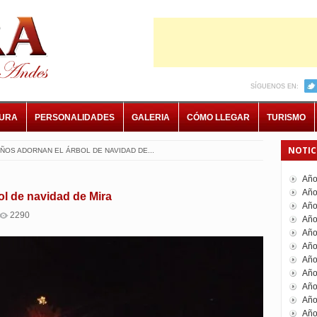
SÍGUENOS EN:
TURA
PERSONALIDADES
GALERIA
CÓMO LLEGAR
TURISMO
NOTIC
ÑOS ADORNAN EL ÁRBOL DE NAVIDAD DE...
Año
Año
l de navidad de Mira
Año
2290
Año
Año
Año
Año
Año
Año
Año
Año