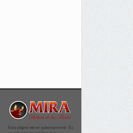
Esta página
no
es gubernamental. Es