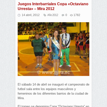
Juegos Interbarriales Copa «Octaviano
Urresta» – Mira 2012
14 abril, 2012
Año 2012
0
1782
El sábado 14 de abril se inauguró el campeonato de
futbol sala entre los equipos masculinos y
femeninos de los diferentes barrios de la ciudad de
Mira.
El torneo se denomina Copa “Octaviano Urresta” en