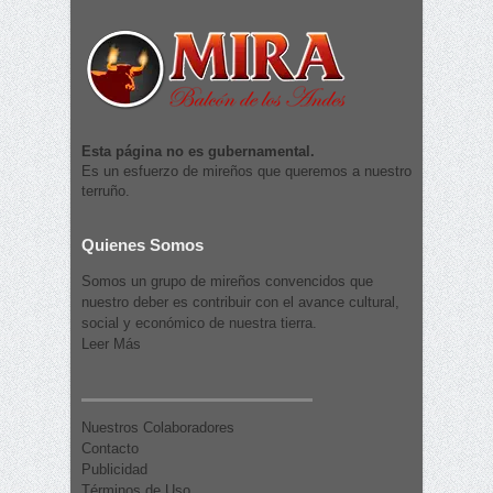
Esta página no es gubernamental.
Es un esfuerzo de mireños que queremos a nuestro
terruño.
Quienes Somos
Somos un grupo de mireños convencidos que
nuestro deber es contribuir con el avance cultural,
social y económico de nuestra tierra.
Leer Más
Nuestros Colaboradores
Contacto
Publicidad
Términos de Uso