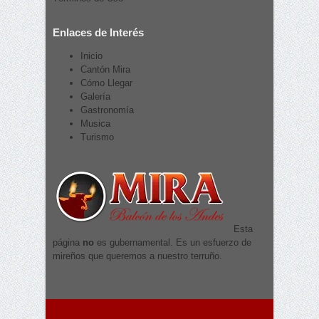
Enlaces de Interés
Inicio
Cantón Mira
Cómo Llegar
Galería
Gastronomía
Musica
Turismo
Esta
página
no
es gubernamental. Es un esfuerzo de
mireños que queremos a nuestro terruño.