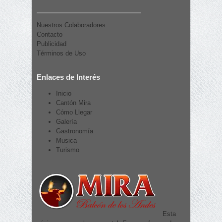
Nuestros Colaboradores
Contacto
Publicidad
Términos de Uso
Enlaces de Interés
Inicio
Cantón Mira
Cómo Llegar
Galería
Gastronomía
Musica
Turismo
Esta