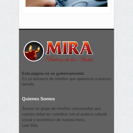
Esta página no es gubernamental.
Es un esfuerzo de mireños que queremos a nuestro
terruño.
Quienes Somos
Somos un grupo de mireños convencidos que
nuestro deber es contribuir con el avance cultural,
social y económico de nuestra tierra.
Leer Más