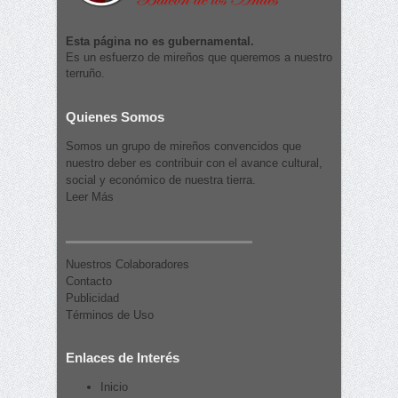
Esta página no es gubernamental.
Es un esfuerzo de mireños que queremos a nuestro
terruño.
Quienes Somos
Somos un grupo de mireños convencidos que
nuestro deber es contribuir con el avance cultural,
social y económico de nuestra tierra.
Leer Más
Nuestros Colaboradores
Contacto
Publicidad
Términos de Uso
Enlaces de Interés
Inicio