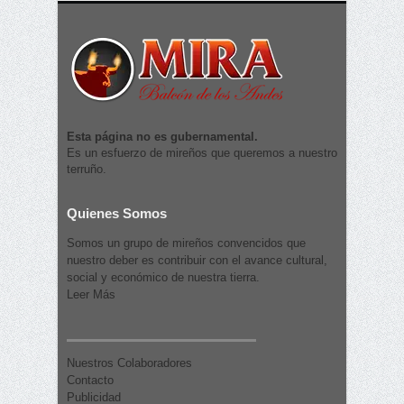
Esta página no es gubernamental.
Es un esfuerzo de mireños que queremos a nuestro
terruño.
Quienes Somos
Somos un grupo de mireños convencidos que
nuestro deber es contribuir con el avance cultural,
social y económico de nuestra tierra.
Leer Más
Nuestros Colaboradores
Contacto
Publicidad