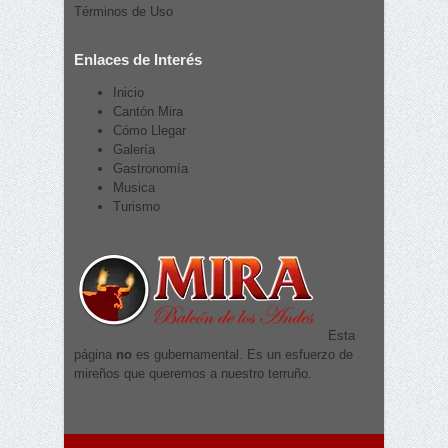
Términos de Uso
Enlaces de Interés
Inicio
Cantón Mira
Cómo Llegar
Galería
Gastronomía
Musica
Turismo
Esta
página
no
es gubernamental. Es un esfuerzo de
mireños que queremos a nuestro terruño.