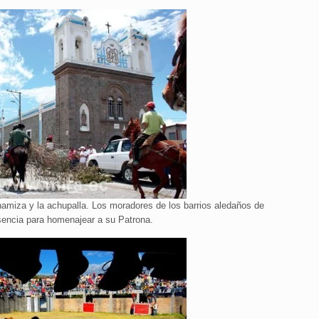
hamiza y la achupalla. Los moradores de los barrios aledaños de
sencia para homenajear a su Patrona.