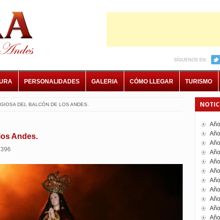
SÍGUENOS EN:
TURA
PERSONALIDADES
GALERIA
CÓMO LLEGAR
TURISMO
NOTIC
LIGIOSA DEL BALCÓN DE LOS ANDES.
Año
Año
 los Andes.
Año
2396
Año
Año
Año
Año
Año
Año
Año
Año