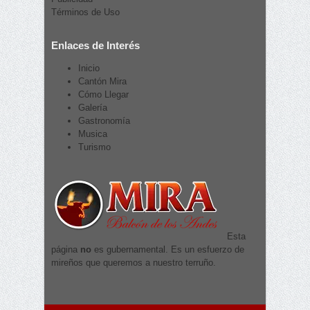
Términos de Uso
Enlaces de Interés
Inicio
Cantón Mira
Cómo Llegar
Galería
Gastronomía
Musica
Turismo
Esta
página
no
es gubernamental. Es un esfuerzo de
mireños que queremos a nuestro terruño.