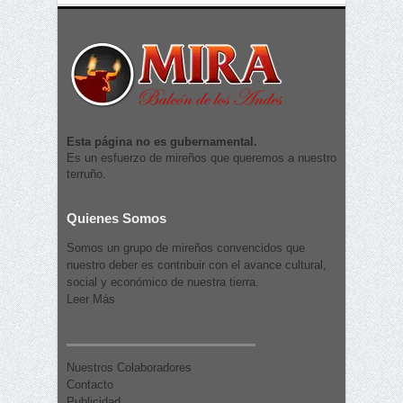
Esta página no es gubernamental.
Es un esfuerzo de mireños que queremos a nuestro
terruño.
Quienes Somos
Somos un grupo de mireños convencidos que
nuestro deber es contribuir con el avance cultural,
social y económico de nuestra tierra.
Leer Más
Nuestros Colaboradores
Contacto
Publicidad