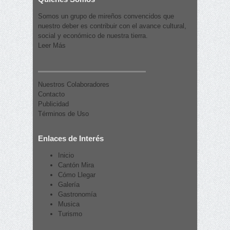
Somos un grupo de mireños convencidos que
nuestro deber es contribuir con el avance cultural,
social y económico de nuestra tierra.
Leer Más
Nuestros Colaboradores
Contacto
Publicidad
Términos de Uso
Enlaces de Interés
Inicio
Cantón Mira
Cómo Llegar
Galería
Gastronomía
Musica
Turismo