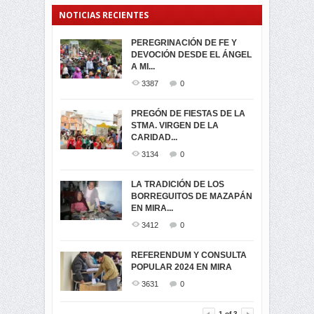
NOTICIAS RECIENTES
PEREGRINACIÓN DE FE Y
PROCESIÓN DE LA VIRGEN
SEGUNDA VUELTA
DEVOCIÓN DESDE EL ÁNGEL
DE LA CARIDAD 2024
ELECCIONES
A MI...
PRESIDENCIALES 2023 EN
3058
0
M...
3387
0
3419
0
LA NAVIDAD ILUMINA A MIRA
PREGÓN DE FIESTAS DE LA
-ENCENDIDO DEL ARBOL DE
STMA. VIRGEN DE LA
ELECCION CRUCIAL:
...
CARIDAD...
SEGUNDA VUELTA
3516
0
PRESIDENCIAL EL 1...
3134
0
3471
0
DÍA DE LOS DIFUNTOS EN
LA TRADICIÓN DE LOS
MIRA
BORREGUITOS DE MAZAPÁN
VIRTUALES ASAMBLEISTAS
3438
0
EN MIRA...
POR LA PROVINCIA DEL
CARCHI...
3412
0
SIMPATIZANTES DE ADN -
2043
0
MIRA CELEBRAN EL
REFERENDUM Y CONSULTA
TRIUNFO DE...
POPULAR 2024 EN MIRA
MIRA.EC FUE
2392
0
GALARDONADA
3631
0
3452
0
1
of
3