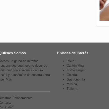
Quienes Somos
Enlaces de Interés
Somos un grupo de mireños
Inicio
convencidos que nuestro deber es
Cantón Mira
contribuir con el avance cultural,
Cómo Llegar
social y económico de nuestra tierra.
Galería
Leer Más
Gastronomía
Musica
Turismo
Nuestros Colaboradores
Contacto
Publicidad