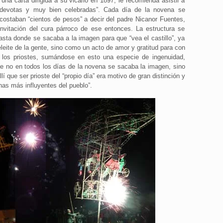
 una carta dirigida a su vicario en 1897, le recomienda asistir a
, devotas y muy bien celebradas”. Cada día de la novena se
 costaban “cientos de pesos” a decir del padre Nicanor Fuentes,
nvitación del cura párroco de ese entonces. La estructura se
 hasta donde se sacaba a la imagen para que “vea el castillo”, ya
eleite de la gente, sino como un acto de amor y gratitud para con
e los priostes, sumándose en esto una especie de ingenuidad,
ue no en todos los días de la novena se sacaba la imagen, sino
í que ser prioste del “propio día” era motivo de gran distinción y
nas más influyentes del pueblo”.