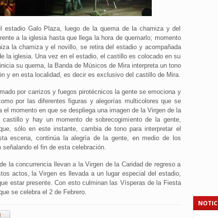
el estadio Galo Plaza, luego de la quema de la chamiza y del
rente a la iglesia hasta que llega la hora de quemarlo; momento
za la chamiza y el novillo, se retira del estadio y acompañada
sde la iglesia. Una vez en el estadio, el castillo es colocado en su
 inicia su quema, la Banda de Músicos de Mira interpreta un tono
n y en esta localidad, es decir es exclusivo del castillo de Mira.
rmado por carrizos y fuegos pirotécnicos la gente se emociona y
como por las diferentes figuras y alegorías multicolores que se
a el momento en que se despliega una imagen de la Virgen de la
l castillo y hay un momento de sobrecogimiento de la gente,
e, sólo en este instante, cambia de tono para interpretar el
ta escena, continúa la alegría de la gente, en medio de los
señalando el fin de esta celebración.
 de la concurrencia llevan a la Virgen de la Caridad de regreso a
stos actos, la Virgen es llevada a un lugar especial del estadio,
que estar presente. Con esto culminan las Vísperas de la Fiesta
que se celebra el 2 de Febrero.
NOTIC