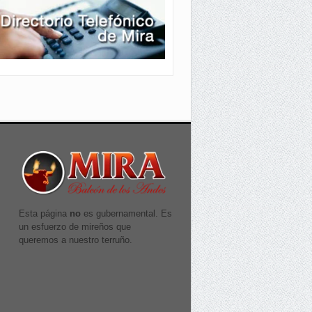
Esta página
no
es gubernamental. Es
un esfuerzo de mireños que
queremos a nuestro terruño.