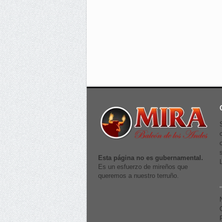
Esta página no es gubernamental.
Es un esfuerzo de mireños que
queremos a nuestro terruño.